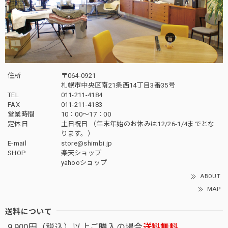
住所
〒064-0921
札幌市中央区南21条西14丁目3番35号
TEL
011-211-4184
FAX
011-211-4183
営業時間
10：00〜17：00
定休日
土日祝日 （年末年始のお休みは12/26-1/4までとな
ります。）
E-mail
store@shimbi.jp
SHOP
楽天ショップ
yahooショップ
ABOUT
MAP
送料について
9,900円（税込）以上ご購入の場合
送料無料