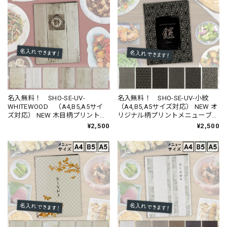
名入無料！ SHO-SE-UV-
名入無料！ SHO-SE-UV-小紋
WHITEWOOD （A4,B5,A5サイ
（A4,B5,A5サイズ対応） NEW オ
ズ対応） NEW 木目柄プリントメ
リジナル柄プリントメニューブッ
ニューブック （受注生産品）
ク
¥2,500
¥2,500