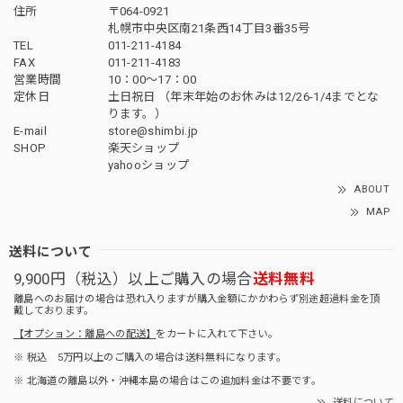
住所
〒064-0921
札幌市中央区南21条西14丁目3番35号
TEL
011-211-4184
FAX
011-211-4183
営業時間
10：00〜17：00
定休日
土日祝日 （年末年始のお休みは12/26-1/4までとな
ります。）
E-mail
store@shimbi.jp
SHOP
楽天ショップ
yahooショップ
ABOUT
MAP
送料について
9,900円（税込）以上ご購入の場合
送料無料
離島へのお届けの場合は恐れ入りますが購入金額にかかわらず別途超過料金を頂
戴しております。
【オプション：離島への配送】
をカートに入れて下さい。
※ 税込 5万円以上のご購入の場合は送料無料になります。
※ 北海道の離島以外・沖縄本島の場合はこの追加料金は不要です。
送料について