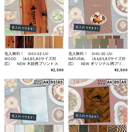
名入無料！ SHO-SE-UV-
名入無料！ SHO-SE-UV-
WOOD （A4,B5,A5サイズ対
NATURAL （A4,B5,A5サイズ対
応） NEW 木目柄プリントメニ
応） NEW オリジナル柄プリン
ューブック （受注生産品）
トメニューブック （受注生産
¥2,500
¥2,500
品）