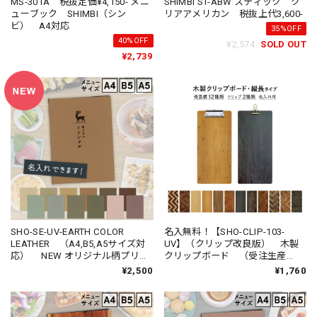
MS-301A 税抜定価¥4,150- メニ
SHIMBI ST-ABW スティック ク
ューブック SHIMBI（シン
リアアメリカン 税抜上代3,600-
ビ） A4対応
35%OFF
40%OFF
¥2,574
SOLD OUT
¥2,739
SHO-SE-UV-EARTH COLOR
名入無料！【SHO-CLIP-103-
LEATHER （A4,B5,A5サイズ対
UV】（クリップ改良版） 木製
応） NEW オリジナル柄プリン
クリップボード （受注生産
トメニューブック （受注生産
品） SHIMBI SAPPORO（シン
¥2,500
¥1,760
品）
ビ サッポロ）SHO-103-CLIP-
UV 両面印刷 縦長（受注生産
品）