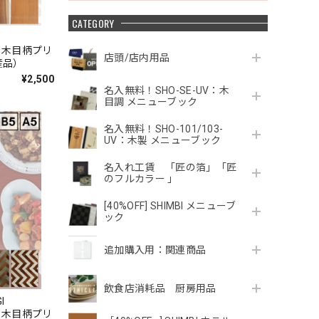
CATEGORY
OD
W 木目柄プリ
店頭/店内用品
産品）
¥2,500
名入無料！SHO-SE-UV：木
目調 メニューブック
名入無料！SHO-101/103-
UV：木製 メニューブック
名入れ工賃 「匠の箔」「匠
のフルカラー 」
[40%OFF] SHIMBI メニューブ
ック
追加購入用：関連商品
飲食店消耗品 厨房用品
GI
W 木目柄プリ