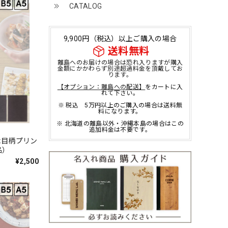
CATALOG
9,900円（税込）以上ご購入の場合
送料無料
離島へのお届けの場合は恐れ入りますが購入
金額にかかわらず別途超過料金を頂戴してお
ります。
【オプション：離島への配送】
をカートに入
れて下さい。
※ 税込 5万円以上のご購入の場合は送料無
料になります。
※ 北海道の離島以外・沖縄本島の場合はこの
追加料金は不要です。
N
 木目柄プリン
品）
¥2,500