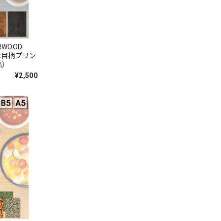
ORWOOD
 木目柄プリン
品）
¥2,500