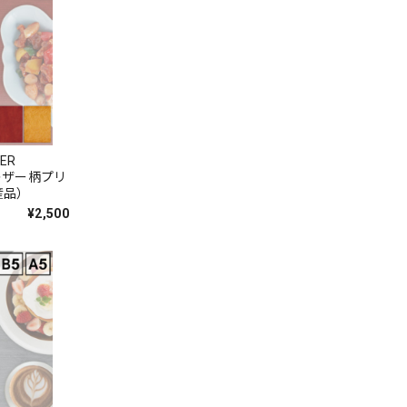
THER
 レザー柄プリ
産品）
¥2,500