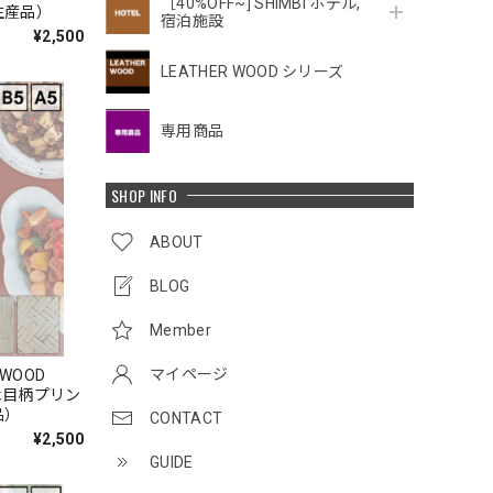
［40%OFF~] SHIMBI ホテル,
生産品）
宿泊施設
¥2,500
LEATHER WOOD シリーズ
専用商品
SHOP INFO
ABOUT
BLOG
Member
マイページ
TEWOOD
 木目柄プリン
品）
CONTACT
¥2,500
GUIDE