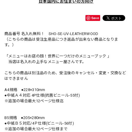
日本国内にお住まいの方向け
Save
商品番号 名入れ無料！ SHO-SE-UV-LEATHERWOOD
（こちらの商品は受注生産品につき返品が出来ない商品となりま
す。）
「メニューはお店の顔！世界に一つだけのメニューブック 」
当店は名入れの上手なメニュー屋さんです。
こちらの商品は別注品のため、受注後のキャンセル・変更・交換など
はできません
A4規格 ●228×310mm
●中紙Ａ４対応 4P仕様(抗菌ビニール-55付)
※追加の場合最大12ページ仕様迄
B5規格 ●205×280mm
●中紙Ｂ５対応/4Ｐ仕様(ビニール-56付)
※追加の場合最大12ページ仕様まで