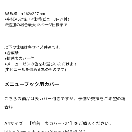
A5規格 ●162×227mm
●中紙A5対応 4P仕様(ビニール-74付)
※追加の場合最大12ページ仕様まで
以下の仕様は各サイズ共通です。
●合成紙
●抗菌表カバー付
●メニューピンの色をお選びいただけます
(中ビニールを留める為のものです)
メニューブック用カバー
こちらの商品は表カバー付きですが、予備や交換をご希望の場
合は
A4サイズ 【抗菌 表カバー -24】をご購入ください。
https://www.shimbi.jp/items/64053742