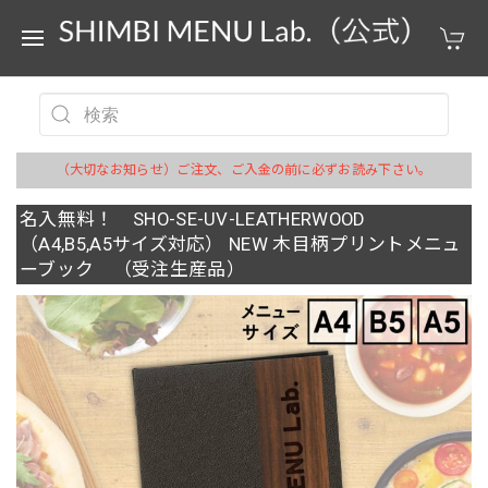
（大切なお知らせ）ご注文、ご入金の前に必ずお読み下さい。
名入無料！ SHO-SE-UV-LEATHERWOOD
（A4,B5,A5サイズ対応） NEW 木目柄プリントメニュ
ーブック （受注生産品）