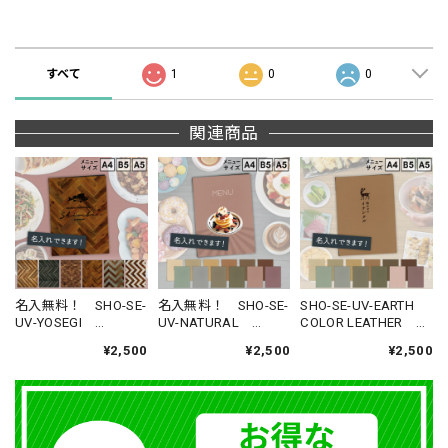
商品の評価
すべて
1
0
0
関連商品
名入無料！ SHO-SE-
名入無料！ SHO-SE-
SHO-SE-UV-EARTH
UV-YOSEGI
UV-NATURAL
COLOR LEATHER
（A4,B5,A5サイズ対
（A4,B5,A5サイズ対
（A4,B5,A5サイズ対
¥2,500
¥2,500
¥2,500
応） NEW 木目柄プ
応） NEW オリジナ
応） NEW オリジナ
リントメニューブッ
ル柄プリントメニュ
ル柄プリントメニュ
ク （受注生産
ーブック （受注生
ーブック （受注生
品）
産品）
産品）