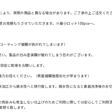
により、実際の商品と異なる場合があります。ご了承の上ご注文くだ
お見積もりさせていただきます。※最小ロット100pcs～。
殊コーティング被膜が剥がれてしまいます）
ださい。製品が凹み塗装膜が破れてしまう恐れがございます。
を目安に乾燥をお願いします。
は極力お控えください。（表面被膜強度劣化が早まります）
撥水加工から親水性へと移行致します。親水性になると食器洗浄後の水
ンの色染みも発生しない仕上げのためご利用に際しては安心してご利用
取替え致します。