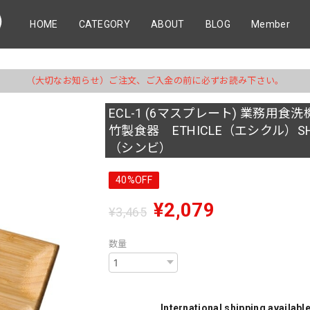
HOME
CATEGORY
ABOUT
BLOG
Member
（大切なお知らせ）ご注文、ご入金の前に必ずお読み下さい。
ECL-1 (6マスプレート) 業務用
竹製食器 ETHICLE（エシクル）SH
（シンビ）
40%OFF
¥2,079
¥3,465
数量
International shipping availabl