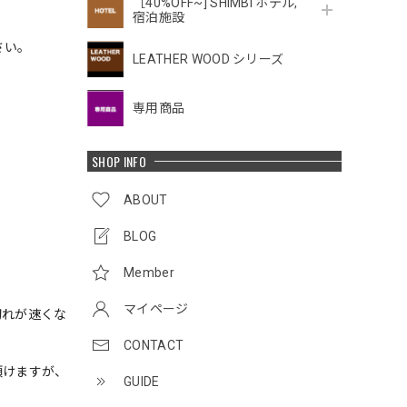
［40%OFF~] SHIMBI ホテル,
宿泊施設
さい。
LEATHER WOOD シリーズ
専用商品
SHOP INFO
ABOUT
BLOG
Member
マイページ
切れが速くな
CONTACT
頂けますが、
GUIDE