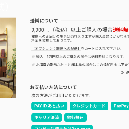
送料について
9,900円（税込）以上ご購入の場合
送料無
離島へのお届けの場合は恐れ入りますが購入金額にかかわら
料金を頂戴しております。
【オプション：離島への配送】
をカートに入れて下さい。
※ 税込 5万円以上のご購入の場合は送料無料になります。
※ 北海道の離島以外・沖縄本島の場合はこの追加料金は不要
送
お支払い方法について
次の方法がご利用いただけます。
PAY ID あと払い
クレジットカード
PayPay
キャリア決済
銀行振込