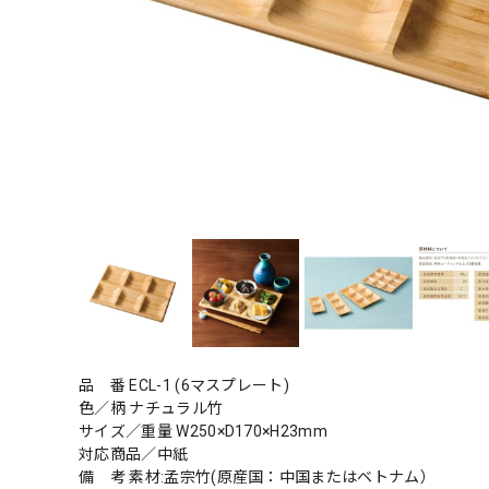
品 番 ECL-1 (6マスプレート)
色／柄 ナチュラル竹
サイズ／重量 W250×D170×H23mm
対応商品／中紙
備 考 素材:孟宗竹(原産国：中国またはベトナム）