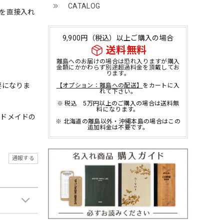
CATALOG
油を直接入れ
9,900円（税込）以上ご購入の場合
送料無料
離島へのお届けの場合は恐れ入りますが購入
金額にかかわらず別途超過料金を頂戴してお
ります。
要になりま
【オプション：離島への配送】
をカートに入
れて下さい。
※ 税込 5万円以上のご購入の場合は送料無
料になります。
ンドメイドの
※ 北海道の離島以外・沖縄本島の場合はこの
追加料金は不要です。
通報する