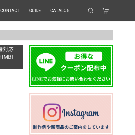
CONTACT
GUIDE
CATALOG
食洗機対応
IMBI
e