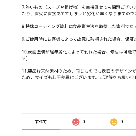
7.熱いもの（スープや揚げ物）も直接乗せても問題ござい
たり、直火に直接あててしまうと劣化が早くなりますので
8.特殊コーティング塗料は食品衛生法を取得した塗料であ
9.ご使用時にお客様によって故意に破損された場合、保証
10.表面塗装が経年劣化によって剝れた場合、修理は可能
す)
11.製品は天然素材のため、同じものでも表面のデザイン
ため、サイズも若干差異はございます。ご理解をお願い申
商品の評価
すべて
0
0