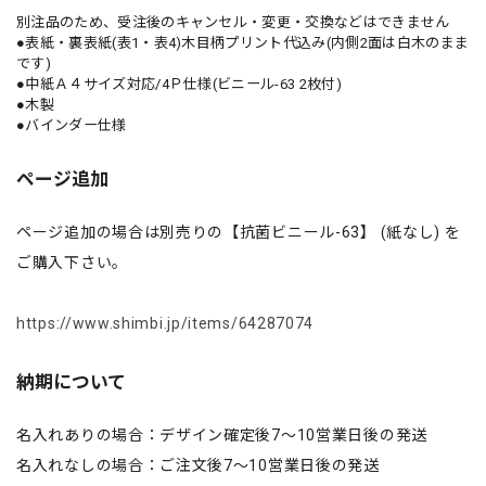
別注品のため、受注後のキャンセル・変更・交換などはできません
●表紙・裏表紙(表1・表4)木目柄プリント代込み(内側2面は白木のまま
です)
●中紙Ａ４サイズ対応/4Ｐ仕様(ビニール-63 2枚付)
●木製
●バインダー仕様
ページ追加
ページ追加の場合は別売りの【抗菌ビニール-63】 (紙なし) を
ご購入下さい。
https://www.shimbi.jp/items/64287074
納期について
名入れありの場合：デザイン確定後7～10営業日後の発送
名入れなしの場合：ご注文後7～10営業日後の発送