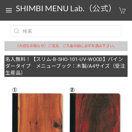
（大切なお知らせ）ご注文、ご入金の前に必ずお読み下さい。
名入無料！【スリム-B-SHO-101-UV-WOOD】バイン
ダータイプ メニューブック：木製/A4サイズ（受注
生産品）