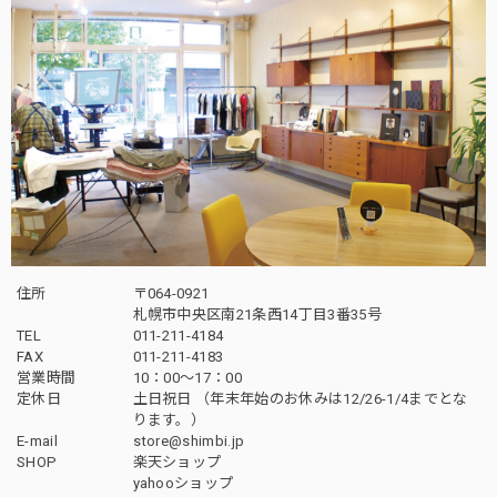
住所
〒064-0921
札幌市中央区南21条西14丁目3番35号
TEL
011-211-4184
FAX
011-211-4183
営業時間
10：00〜17：00
定休日
土日祝日 （年末年始のお休みは12/26-1/4までとな
ります。）
E-mail
store@shimbi.jp
SHOP
楽天ショップ
yahooショップ