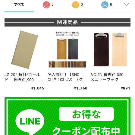
すべて
0
0
0
関連商品
JZ-204 特価/ゴール
AC-5N 税抜¥1,350-
名入無料！【SHO-
ド 税抜¥1,900- メ
メニューブック
CLIP-103-UV】（クリ
ニューブック
SHIMBI（シンビ）
ップ改良版） 木製
¥1,045
¥891
¥1,760
SHIMBI（シンビ）
伝票ホルダー
クリップボード
伝票ホルダー
（受注生産品）
SHIMBI
SAPPORO（シンビ
サッポロ）SHO-103-
CLIP-UV 両面印刷
縦長（受注生産品）