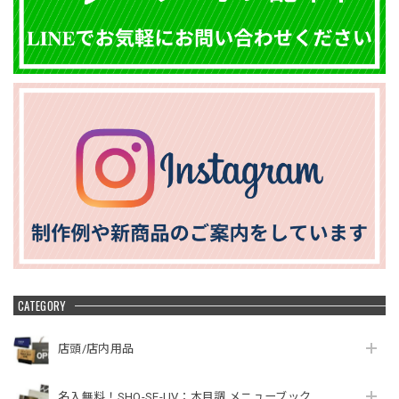
CATEGORY
店頭/店内用品
名入無料！SHO-SE-UV：木目調 メニューブック