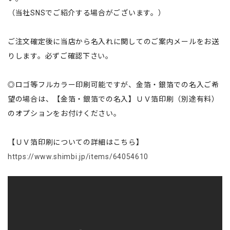
（当社SNSでご紹介する場合がございます。）
ご注文確定後に当店から名入れに関してのご案内メールをお送
りします。必ずご確認下さい。
◎ロゴ等フルカラー印刷可能ですが、金箔・銀箔での名入ご希
望の場合は、【金箔・銀箔での名入】ＵＶ箔印刷（別途有料）
のオプションをお付けください。
【ＵＶ箔印刷についての詳細はこちら】
https://www.shimbi.jp/items/64054610