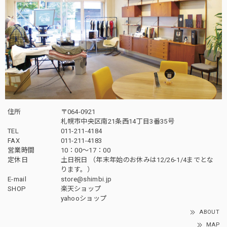
住所
〒064-0921
札幌市中央区南21条西14丁目3番35号
TEL
011-211-4184
FAX
011-211-4183
営業時間
10：00〜17：00
定休日
土日祝日 （年末年始のお休みは12/26-1/4までとな
ります。）
E-mail
store@shimbi.jp
SHOP
楽天ショップ
yahooショップ
ABOUT
MAP