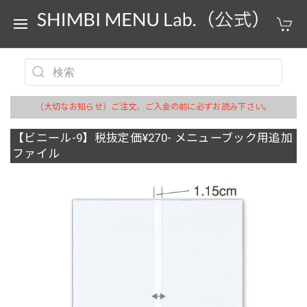
（大切なお知らせ）ご注文、ご入金の前に必ずお読み下さい。
【ビニール-9】税抜定価¥270- メニューブック用追加
ファイル