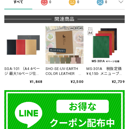
すべて
0
0
0
関連商品
SGA-101 （A4 4ペー
SHO-SE-UV-EARTH
MS-301A 税抜定価
ジ 最大16ページ仕様
COLOR LEATHER
¥4,150- メニューブッ
表カバー付き） 和洋
（A4,B5,A5サイズ対
ク SHIMBI（シン
¥1,848
¥2,500
¥2,739
兼用メニューブッ
応） NEW オリジナ
ビ） A4対応
ク SHIMBI（シン
ル柄プリントメニュ
ビ） A4対応
ーブック （受注生
産品）