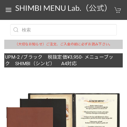
（大切なお知らせ）ご注文、ご入金の前に必ずお読み下さい。
UPM-2 /ブラック 税抜定価¥3,950- メニューブッ
ク SHIMBI（シンビ） A4対応