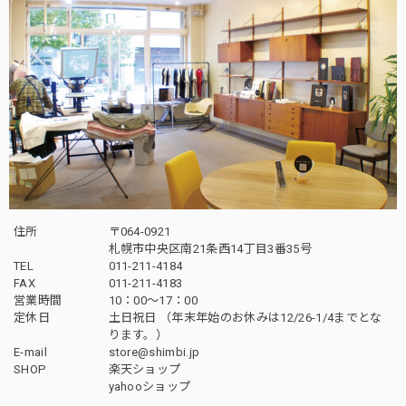
住所
〒064-0921
札幌市中央区南21条西14丁目3番35号
TEL
011-211-4184
FAX
011-211-4183
営業時間
10：00〜17：00
定休日
土日祝日 （年末年始のお休みは12/26-1/4までとな
ります。）
E-mail
store@shimbi.jp
SHOP
楽天ショップ
yahooショップ