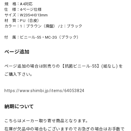
規 格：A4対応
仕 様：4ページ仕様
サイズ：W235×H313mm
材 質：PU（合皮）
カラー：1：ブラウン（廃盤） / 2：ブラック
付 属：ビニール-55・MC-2G（ブラック）
ページ追加
ページ追加の場合は別売りの【抗菌ビニール-55】(紙なし) を
ご購入下さい。
https://www.shimbi.jp/items/64053824
納期について
こちらはメーカー取り寄せ商品となります。
在庫が欠品中の場合もございますのでお急ぎの場合はお手数で