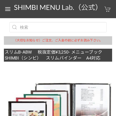
（大切なお知らせ）ご注文、ご入金の前に必ずお読み下さい。
スリムB-ABW 税抜定価¥3,250- メニューブック
SHIMBI（シンビ） スリムバインダー A4対応