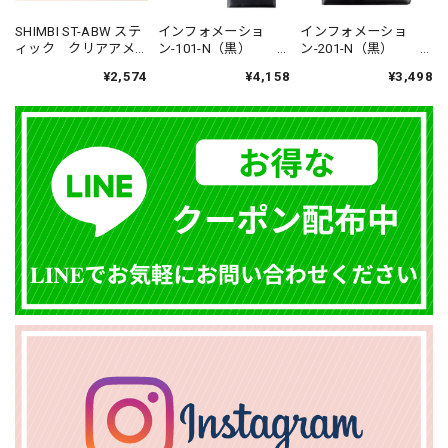
SHIMBI ST-ABW ステ
インフォメーショ
インフォメーショ
ィック クリアアメ
ン-101-N（黒）
ン-201-N（黒）
リカン 税抜上代
税抜定価¥6,300- A4
税抜定価¥5,300- A4
¥2,574
¥4,158
¥3,498
3,600-
対応 メニューブッ
対応 メニューブッ
ク バインダー式
ク バインダー式