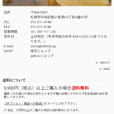
住所
〒064-0921
札幌市中央区南21条西14丁目3番35号
TEL
011-211-4184
FAX
011-211-4183
営業時間
10：00〜17：00
定休日
土日祝日 （年末年始のお休みは12/26-1/4までとな
ります。）
E-mail
store@shimbi.jp
SHOP
楽天ショップ
yahooショップ
ABOUT
MAP
送料について
9,900円（税込）以上ご購入の場合
送料無料
離島へのお届けの場合は恐れ入りますが購入金額にかかわらず別途超過料金を頂
戴しております。
【オプション：離島への配送】
をカートに入れて下さい。
※ 税込 5万円以上のご購入の場合は送料無料になります。