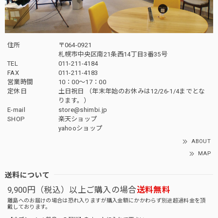
住所
〒064-0921
札幌市中央区南21条西14丁目3番35号
TEL
011-211-4184
FAX
011-211-4183
営業時間
10：00〜17：00
定休日
土日祝日 （年末年始のお休みは12/26-1/4までとな
ります。）
E-mail
store@shimbi.jp
SHOP
楽天ショップ
yahooショップ
ABOUT
MAP
送料について
9,900円（税込）以上ご購入の場合
送料無料
離島へのお届けの場合は恐れ入りますが購入金額にかかわらず別途超過料金を頂
戴しております。