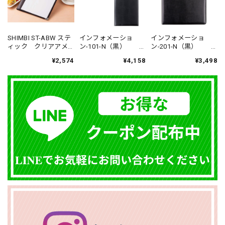
SHIMBI ST-ABW ステ
インフォメーショ
インフォメーショ
ィック クリアアメ
ン-101-N（黒）
ン-201-N（黒）
リカン 税抜上代
税抜定価¥6,300- A4
税抜定価¥5,300- A4
¥2,574
¥4,158
¥3,498
3,600-
対応 メニューブッ
対応 メニューブッ
ク バインダー式
ク バインダー式