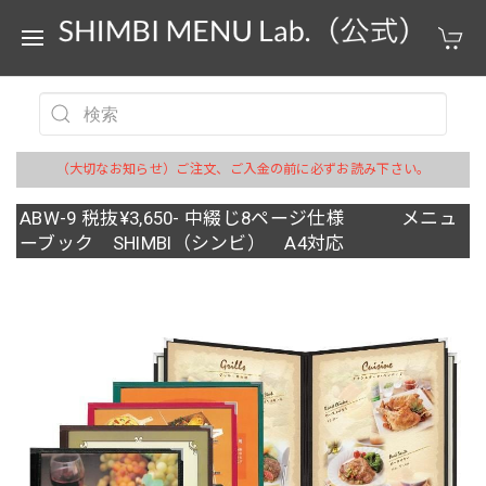
（大切なお知らせ）ご注文、ご入金の前に必ずお読み下さい。
ABW-9 税抜¥3,650- 中綴じ8ページ仕様 メニュ
ーブック SHIMBI（シンビ） A4対応