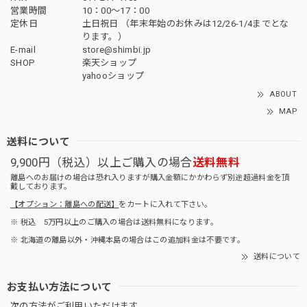
営業時間
10：00〜17：00
定休日
土日祝日 （年末年始のお休みは12/26-1/4までとな
ります。）
E-mail
store@shimbi.jp
SHOP
楽天ショップ
yahooショップ
ABOUT
MAP
送料について
9,900円（税込）以上ご購入の場合
送料無料
離島へのお届けの場合は恐れ入りますが購入金額にかかわらず別途超過料金を頂
戴しております。
【オプション：離島への配送】
をカートに入れて下さい。
※ 税込 5万円以上のご購入の場合は送料無料になります。
※ 北海道の離島以外・沖縄本島の場合はこの追加料金は不要です。
送料について
お支払い方法について
次の方法がご利用いただけます。