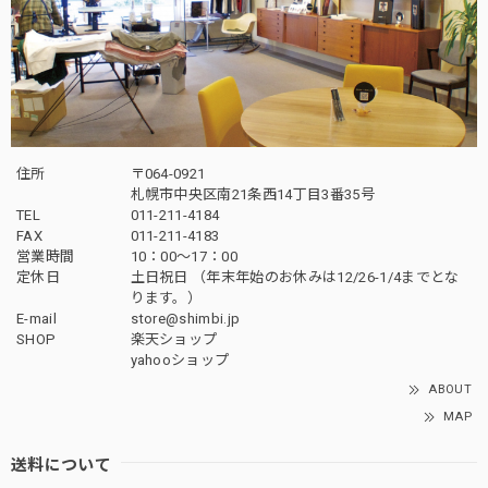
住所
〒064-0921
札幌市中央区南21条西14丁目3番35号
TEL
011-211-4184
FAX
011-211-4183
営業時間
10：00〜17：00
定休日
土日祝日 （年末年始のお休みは12/26-1/4までとな
ります。）
E-mail
store@shimbi.jp
SHOP
楽天ショップ
yahooショップ
ABOUT
MAP
送料について