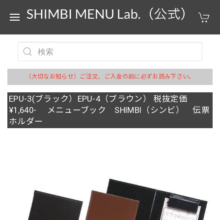
（大切なお知らせ）ご注文、ご入金の前に必ずお読み下さい。
EPU-3(ブラック）EPU-4（ブラウン） 税抜定価
¥1,640- メニューブック SHIMBI（シンビ） 伝票
ホルダー