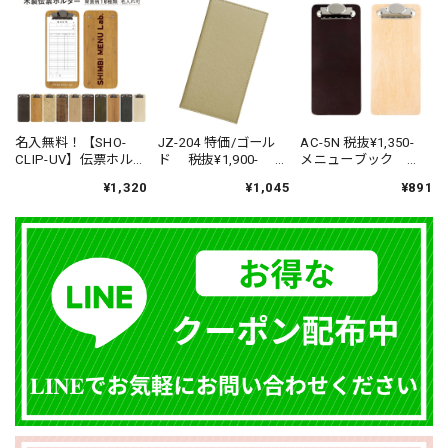
名入無料！【SHO-
JZ-204 特価/ゴール
AC-5N 税抜¥1,350-
CLIP-UV】伝票ホルダ
ド 税抜¥1,900- メ
メニューブック
ー お会計クリッ
ニューブック
SHIMBI（シンビ）
¥1,320
¥1,045
¥891
プ （受注生産品）
SHIMBI（シンビ）
伝票ホルダー
伝票ホルダー