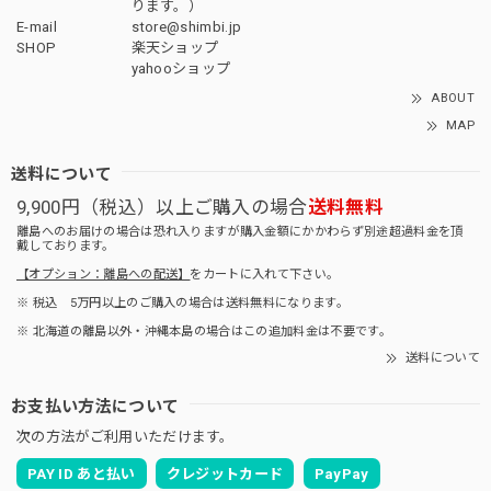
ります。）
E-mail
store@shimbi.jp
SHOP
楽天ショップ
yahooショップ
ABOUT
MAP
送料について
9,900円（税込）以上ご購入の場合
送料無料
離島へのお届けの場合は恐れ入りますが購入金額にかかわらず別途超過料金を頂
戴しております。
【オプション：離島への配送】
をカートに入れて下さい。
※ 税込 5万円以上のご購入の場合は送料無料になります。
※ 北海道の離島以外・沖縄本島の場合はこの追加料金は不要です。
送料について
お支払い方法について
次の方法がご利用いただけます。
PAY ID あと払い
クレジットカード
PayPay