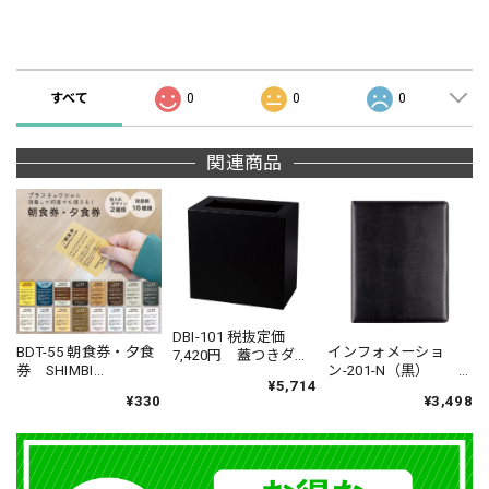
商品の評価
すべて
0
0
0
関連商品
DBI-101 税抜定価
BDT-55 朝食券・夕食
インフォメーショ
7,420円 蓋つきダス
券 SHIMBI
ン-201-N（黒）
トボックス ＃ホテ
¥5,714
SAPPORO（シンビ
税抜定価¥5,300- A4
ル ＃旅館 ＃客
¥330
¥3,498
サッポロ） UV-食事
対応 メニューブッ
室
チケット
ク バインダー式