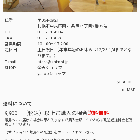
住所
〒064-0921
札幌市中央区南21条西14丁目3番35号
TEL
011-211-4184
FAX
011-211-4183
営業時間
10：00〜17：00
定休日
土日祝日 （年末年始のお休みは12/26-1/4までとな
ります。）
E-mail
store@shimbi.jp
SHOP
楽天ショップ
yahooショップ
ABOUT
MAP
送料について
9,900円（税込）以上ご購入の場合
送料無料
離島へのお届けの場合は恐れ入りますが購入金額にかかわらず別途超過料金を頂
戴しております。
【オプション：離島への配送】
をカートに入れて下さい。