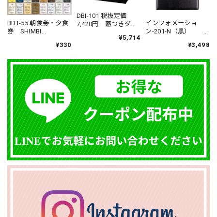
DBI-101 税抜定価
BDT-55 朝食券・夕食
インフォメーショ
7,420円 蓋つきダス
券 SHIMBI
ン-201-N（黒）
トボックス ＃ホテ
¥5,714
SAPPORO（シンビ
税抜定価¥5,300- A4
ル ＃旅館 ＃客
¥330
¥3,498
サッポロ） UV-食事
対応 メニューブッ
室
チケット
ク バインダー式