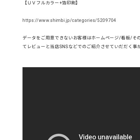
【ＵＶフルカラー+箔印刷】
https://www.shimbi.jp/categories/5209704
データをご用意できないお客様はホームページ/看板/そ
てレビューと当店SNSなどでのご紹介させていだだく事