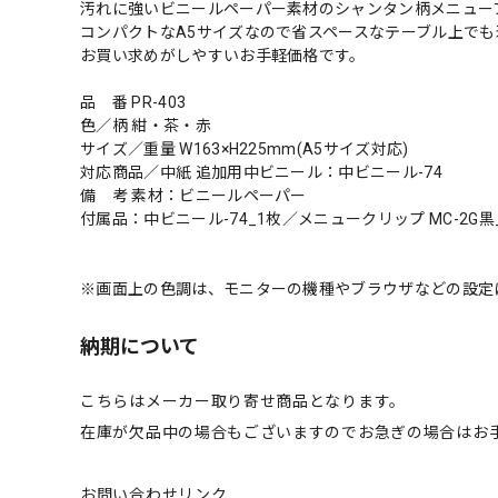
汚れに強いビニールペーパー素材のシャンタン柄メニュー
コンパクトなA5サイズなので省スペースなテーブル上で
お買い求めがしやすいお手軽価格です。
品 番 PR-403
色／柄 紺・茶・赤
サイズ／重量 W163×H225mm(A5サイズ対応)
対応商品／中紙 追加用中ビニール：中ビニール-74
備 考 素材：ビニールペーパー
付属品：中ビニール-74_1枚／メニュークリップ MC-2G黒
※画面上の色調は、モニターの機種やブラウザなどの設定
納期について
こちらはメーカー取り寄せ商品となります。
在庫が欠品中の場合もございますのでお急ぎの場合はお
お問い合わせリンク