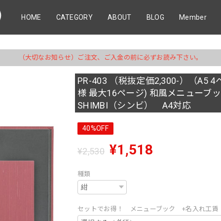
HOME
CATEGORY
ABOUT
BLOG
Member
（大切なお知らせ）ご注文、ご入金の前に必ずお読み下さい。
PR-403 （税抜定価2,300-）（A5 
様 最大16ページ) 和風メニュー
SHIMBI（シンビ） A4対応
40%OFF
¥1,518
¥2,530
種類
セットでお得！ メニューブック +名入れ工賃