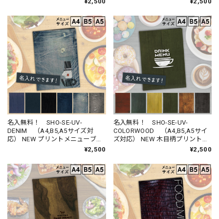
¥2,500
¥2,500
名入無料！ SHO-SE-UV-
名入無料！ SHO-SE-UV-
DENIM （A4,B5,A5サイズ対
COLORWOOD （A4,B5,A5サイ
応） NEW プリントメニューブッ
ズ対応） NEW 木目柄プリントメ
ク
ニューブック （受注生産品）
¥2,500
¥2,500