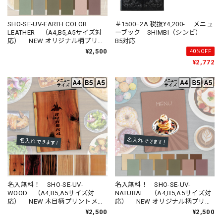
SHO-SE-UV-EARTH COLOR
＃1500−2A 税抜¥4,200- メニュ
LEATHER （A4,B5,A5サイズ対
ーブック SHIMBI（シンビ）
応） NEW オリジナル柄プリン
B5対応
トメニューブック （受注生産
¥2,500
40%OFF
品）
¥2,772
名入無料！ SHO-SE-UV-
名入無料！ SHO-SE-UV-
WOOD （A4,B5,A5サイズ対
NATURAL （A4,B5,A5サイズ対
応） NEW 木目柄プリントメニ
応） NEW オリジナル柄プリン
ューブック （受注生産品）
トメニューブック （受注生産
¥2,500
¥2,500
品）